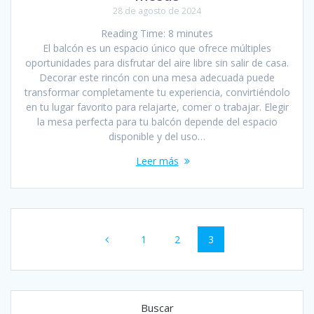
28 de agosto de 2024
Reading Time:
8
minutes
El balcón es un espacio único que ofrece múltiples
oportunidades para disfrutar del aire libre sin salir de casa.
Decorar este rincón con una mesa adecuada puede
transformar completamente tu experiencia, convirtiéndolo
en tu lugar favorito para relajarte, comer o trabajar. Elegir
la mesa perfecta para tu balcón depende del espacio
disponible y del uso…
Leer más
Navegación
Página
Página
Página
1
2
3
de
entradas
Buscar