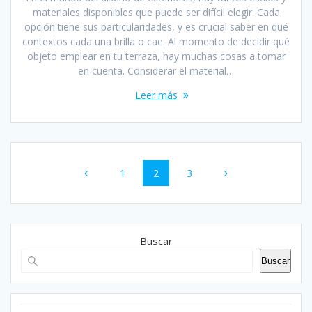
materiales disponibles que puede ser difícil elegir. Cada
opción tiene sus particularidades, y es crucial saber en qué
contextos cada una brilla o cae. Al momento de decidir qué
objeto emplear en tu terraza, hay muchas cosas a tomar
en cuenta. Considerar el material…
Leer más
Navegación
Página
Página
Página
1
2
3
de
entradas
Buscar
Buscar