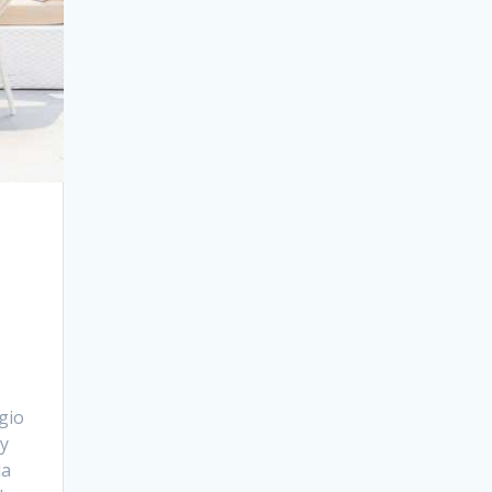
n
gio
 y
la