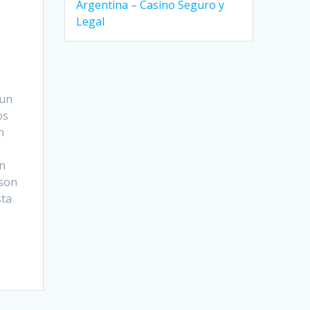
Argentina – Casino Seguro y
Legal
 un
os
n
n
 son
sta