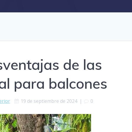
sventajas de las
l para balcones
erior
19 de septiembre de 2024
|
0