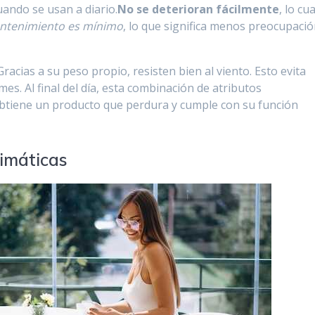
uando se usan a diario.
No se deterioran fácilmente
, lo cua
ntenimiento es mínimo
, lo que significa menos preocupaci
Gracias a su peso propio, resisten bien al viento. Esto evita
s. Al final del día, esta combinación de atributos
obtiene un producto que perdura y cumple con su función
limáticas