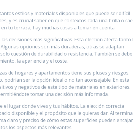
antos estilos y materiales disponibles que puede ser difícil
des, y es crucial saber en qué contextos cada una brilla o cae
 en tu terraza, hay muchas cosas a tomar en cuenta.
as decisiones más significativas. Esta elección afecta tanto 
o. Algunas opciones son más duraderas, otras se adaptan
 solo cuestión de durabilidad o resistencia. También se deb
ento, la apariencia y el coste.
razas de hogares y apartamentos tiene sus pluses y riesgos.
 podrían ser la opción ideal o no tan aconsejable. En esta
itivos y negativos de este tipo de materiales en exteriores.
 permitiéndote tomar una decisión más informada.
el lugar donde vives y tus hábitos. La elección correcta
acio disponible y el propósito que le quieras dar. Al termina
a claro y preciso de cómo estas superficies pueden encaja
ntos los aspectos más relevantes.