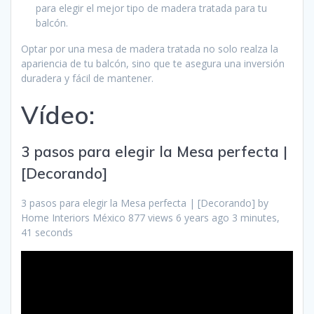
para elegir el mejor tipo de madera tratada para tu
balcón.
Optar por una mesa de madera tratada no solo realza la
apariencia de tu balcón, sino que te asegura una inversión
duradera y fácil de mantener.
Vídeo:
3 pasos para elegir la Mesa perfecta |
[Decorando]
3 pasos para elegir la Mesa perfecta | [Decorando] by
Home Interiors México 877 views 6 years ago 3 minutes,
41 seconds