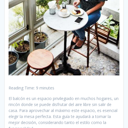
Reading Time:
9
minutes
El balcón es un espacio privilegiado en muchos hogares, un
rincón donde se puede disfrutar del aire libre sin salir de
casa. Para aprovechar al máximo este espacio, es esencial
elegir la mesa perfecta. Esta guía te ayudará a tomar la
mejor decisión, considerando tanto el estilo como la