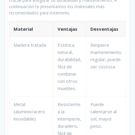
crucial para asegurar su durabilidad y mantenimiento. A
continuación te presentamos los materiales más
recomendados para exteriores.
Material
Ventajas
Desventajas
Madera tratada
Estética
Requiere
natural,
mantenimiento
durabilidad,
regular, puede
fácil de
ser costosa.
combinar
con otros
muebles.
Metal
Resistente
Puede
(aluminio/acero
a la
calentarse al
inoxidable)
intemperie,
sol, mayor
duradero,
peso.
fácil de